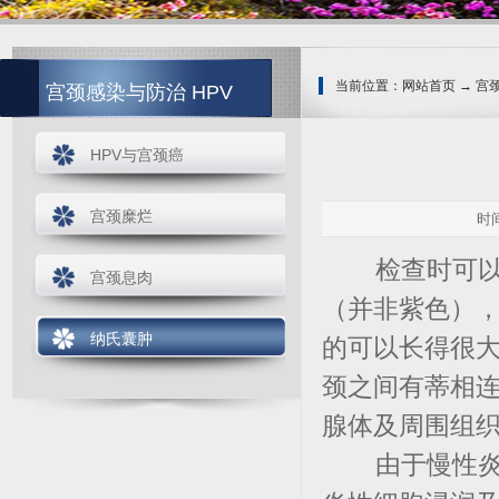
当前位置：网站首页 → 宫
宫颈感染与防治 HPV
http://www.srpbp.com
HPV与宫颈癌
宫颈糜烂
时间
检查时可以看
宫颈息肉
（并非紫色）
纳氏囊肿
的可以长得很
颈之间有蒂相
腺体及周围组
由于慢性炎症